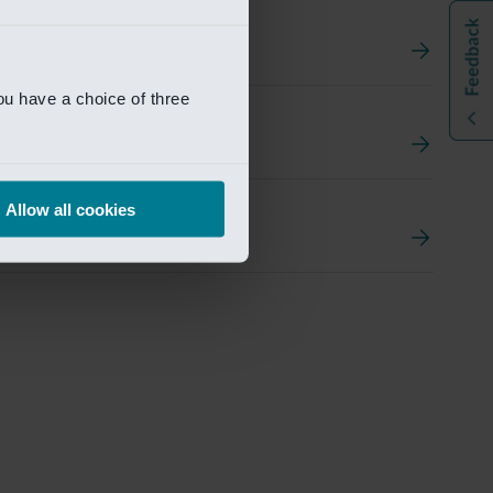
ou have a choice of three
t
ement Portal
Allow all cookies
pen Research