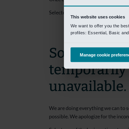
Selecteer een van de login opties om
This website uses cookies
We want to offer you the bes
profiles: Essential, Basic a
Sorry! This 
Manage cookie preferen
temporarily
unavailable.
We are doing everything we can to s
possible. We apologize for the inco