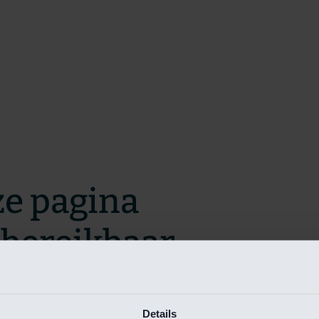
ze pagina
t bereikbaar.
m zo snel mogelijk te verhelpen.
Details