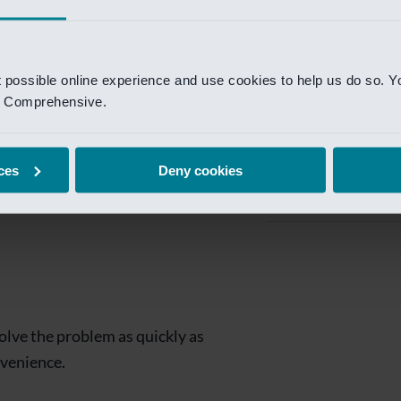
Private Banking
 toegang te krijgen.
Mijn Private Bank
t possible online experience and use cookies to help us do so. Y
Investment Managemen
nd Comprehensive.
Investment Manag
page is
Investment Banking
ces
Deny cookies
Van Lanschot Kem
olve the problem as quickly as
nvenience.